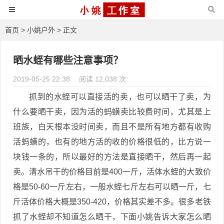
首页
>
小姚户外
> 正文
晒水蛭有哪些注意事项？
2019-05-25 22:38
阅读 12,038 次
抓到的水蛭可以直接活的卖，也可以晒干了卖，为
什么要晒干卖，因为活的蚂蟥卖比较费时间，尤其是上
班族，白天根本没时间卖，而且不是所有地方都有收购
活蚂蟥的，也有的地方活的收的价格很低的，比方说一
块钱一条的，所以最好的方法是直接晒干，然后再一起
卖。清水吊干的价格目前是400一斤，活体水蛭的大致价
格是50-60一斤左右，一般水蛭七斤左右可以晒一斤，七
斤活体价格大概是350-420，价格其实差不多。很多老铁
抓了水蛭却不知道怎么晒干，下面小姚告诉大家怎么晒