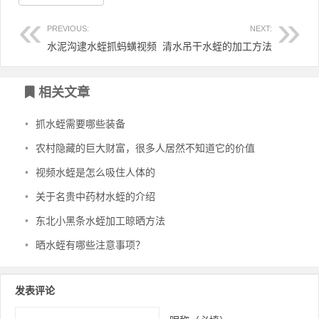
PREVIOUS:
NEXT:
水泥沟逮水蛭抓蚂蟥视频
清水吊干水蛭的加工方法
文章导航
相关文章
•
抓水蛭需要哪些装备
•
农村隐藏的巨大财富，很多人居然不知道它的价值
•
视频水蛭是怎么吸住人体的
•
关于名贵中药材水蛭的介绍
•
东北小黑条水蛭加工晾晒方法
•
晒水蛭有哪些注意事项？
发表评论