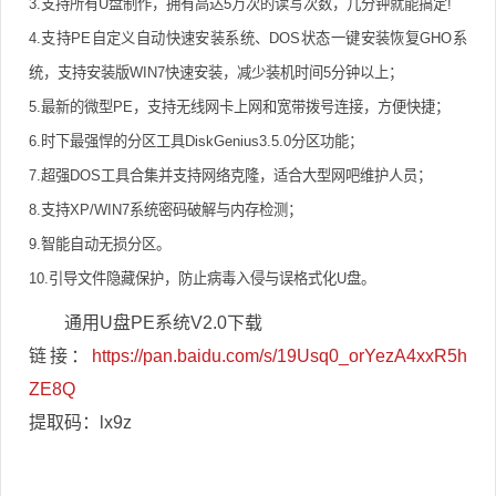
3.支持所有U盘制作，拥有高达5万次的读写次数，几分钟就能搞定!
4.支持PE自定义自动快速安装系统、DOS状态一键安装恢复GHO系
统，支持安装版WIN7快速安装，减少装机时间5分钟以上；
5.最新的微型PE，支持无线网卡上网和宽带拨号连接，方便快捷；
6.时下最强悍的分区工具DiskGenius3.5.0分区功能；
7.超强DOS工具合集并支持网络克隆，适合大型网吧维护人员；
8.支持XP/WIN7系统密码破解与内存检测；
9.智能自动无损分区。
10.引导文件隐藏保护，防止病毒入侵与误格式化U盘。
通用U盘PE系统V2.0下载
链接：
https://pan.baidu.com/s/19Usq0_orYezA4xxR5h
ZE8Q
提取码：lx9z