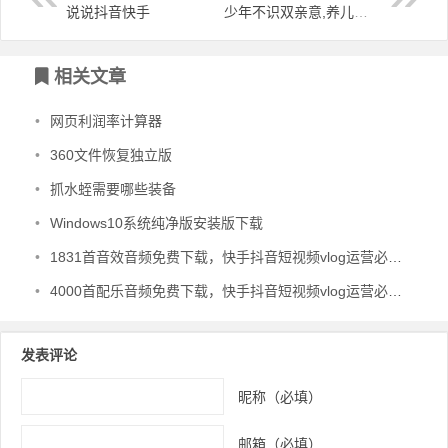
说说抖音快手
少年不识双亲意,养儿方知父母恩
文章导航
相关文章
•
网页利润率计算器
•
360文件恢复独立版
•
抓水蛭需要哪些装备
•
Windows10系统纯净版安装版下载
•
1831首音效音频免费下载，快手抖音短视频vlog运营必备音效
•
4000首配乐音频免费下载，快手抖音短视频vlog运营必备音频
发表评论
昵称（必填）
邮箱（必填）