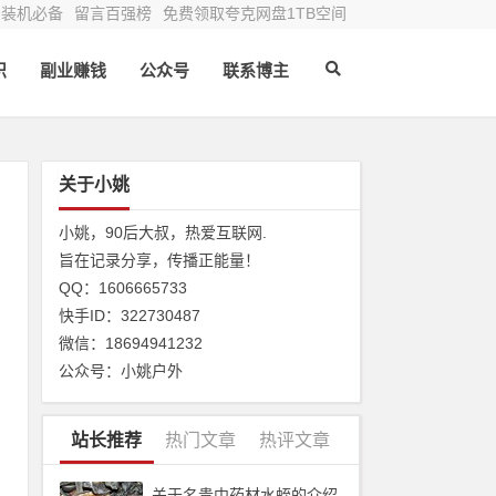
装机必备
留言百强榜
免费领取夸克网盘1TB空间
识
副业赚钱
公众号
联系博主
关于小姚
小姚，90后大叔，热爱互联网.
旨在记录分享，传播正能量！
QQ：1606665733
快手ID：322730487
微信：18694941232
公众号：小姚户外
站长推荐
热门文章
热评文章
关于名贵中药材水蛭的介绍