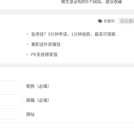
做生意必知的5个网站，建议收藏
站长推
关键词：
•
急用钱？3分钟申请，1分钟放款，最高可借额度20万
•
兼职送外卖赚钱
•
PE系统哪家强
昵称（必填）
邮箱（必填）
网址