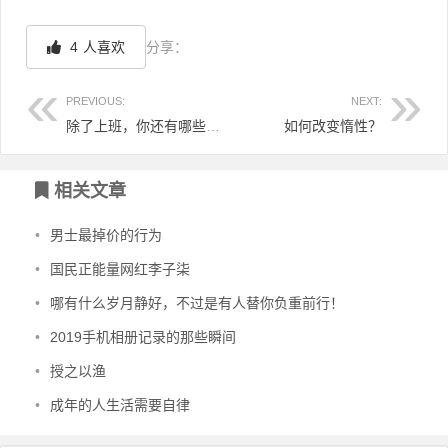
4
人喜欢
分享：
PREVIOUS:
NEXT:
除了上班，你还有哪些赚钱小技能？
如何改变惰性？
文章导航
相关文章
•
男士最掉价的行为
•
国民正能量网红李子柒
•
哪有什么岁月静好，不过是有人替你负重前行！
•
2019手机相册记录的那些瞬间
•
授之以渔
•
成年的人生活需要自律