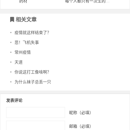
药材
每个人都只有一次生的机会，不要让人生留有遗憾
文章导航
相关文章
•
疫情就这样结束了？
•
悲！飞机失事
•
常州疫情
•
天道
•
你说这打工像啥啊？
•
为什么袜子总丢一只
发表评论
昵称（必填）
邮箱（必填）