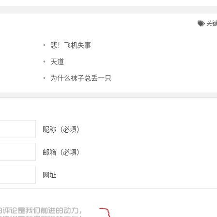
关
•
悲！飞机失事
•
天道
•
为什么袜子总丢一只
昵称（必填）
邮箱（必填）
网址