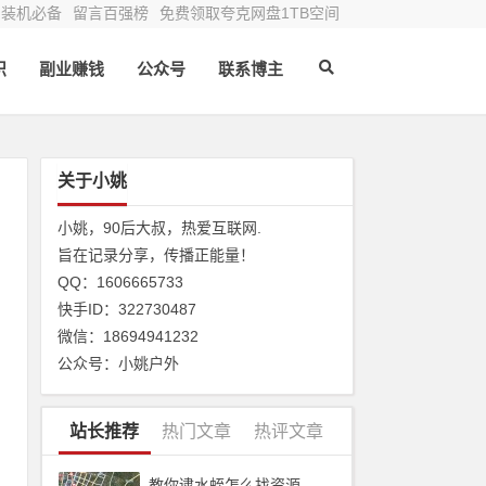
装机必备
留言百强榜
免费领取夸克网盘1TB空间
识
副业赚钱
公众号
联系博主
关于小姚
小姚，90后大叔，热爱互联网.
旨在记录分享，传播正能量！
QQ：1606665733
快手ID：322730487
。
微信：18694941232
没
公众号：小姚户外
点
推
站长推荐
热门文章
热评文章
两
今
教你逮水蛭怎么找资源