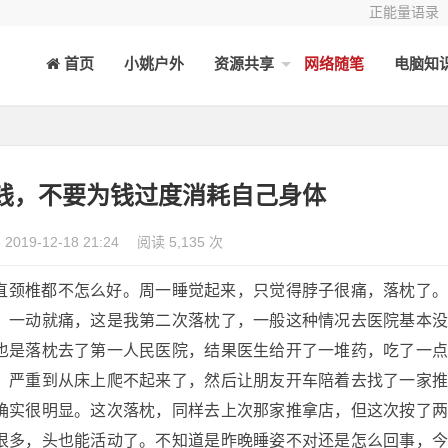
正能量语录
首页
小姚户外
资源共享
网络随笔
电脑知
钱，不要为钱过度消耗自己身体
2019-12-18 21:24
阅读 5,135 次
直颈椎都不怎么好。周一睡觉起来，只觉得脖子很痛，落枕了
，一动就痛，这是我第二次落枕了，一般这种情况去医院基本
也是落枕去了第一人民医院，结果医生给开了一堆药，吃了一
，严重到从床上爬不起来了，然后让朋友开车陪着去找了一家
确实很明显。这次落枕，同样去上次那家推拿店，但这次按了
很多，头也能活动了。不知道是昨晚睡姿不对还是怎么回事，