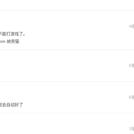
4
不能打游戏了。
om 纳贤猫
5
6
就会自动好了
7