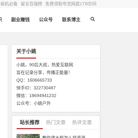
装机必备
留言百强榜
免费领取夸克网盘1TB空间
识
副业赚钱
公众号
联系博主
关于小姚
小姚，90后大叔，热爱互联网.
旨在记录分享，传播正能量！
QQ：1606665733
快手ID：322730487
以
微信：18694941232
得
公众号：小姚户外
站长推荐
热门文章
热评文章
教你逮水蛭怎么找资源