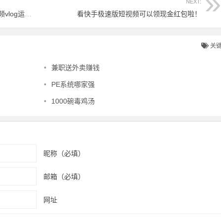
NEXT:
1831首音效音频免费下载，快手抖音短视频vlog运营必备音效
看快手极速版短视频可以领现金红包啦！
关
•
兼职送外卖赚钱
•
PE系统哪家强
•
1000碗毒鸡汤
昵称（必填）
邮箱（必填）
网址