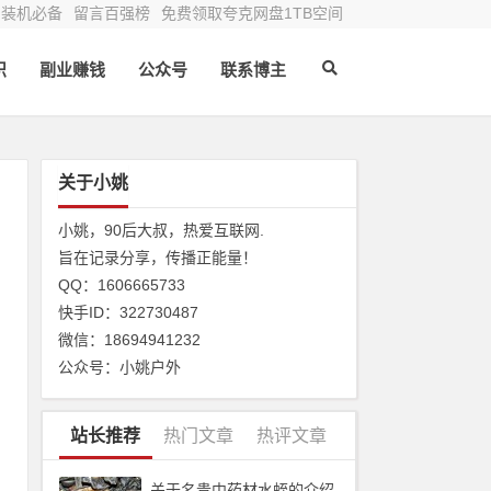
装机必备
留言百强榜
免费领取夸克网盘1TB空间
识
副业赚钱
公众号
联系博主
关于小姚
小姚，90后大叔，热爱互联网.
旨在记录分享，传播正能量！
QQ：1606665733
快手ID：322730487
叠
微信：18694941232
公众号：小姚户外
虑
的
站长推荐
热门文章
热评文章
上
关于名贵中药材水蛭的介绍