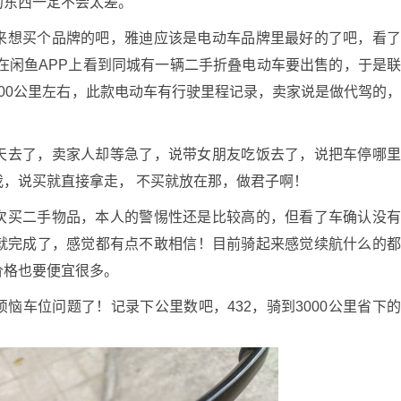
的东西一定不会太差。
来想买个品牌的吧，雅迪应该是电动车品牌里最好的了吧，看
，在闲鱼APP上看到同城有一辆二手折叠电动车要出售的，于是
00公里左右，此款电动车有行驶里程记录，卖家说是做代驾的
天去了，卖家人却等急了，说带女朋友吃饭去了，说把车停哪
，说买就直接拿走， 不买就放在那，做君子啊！
次买二手物品，本人的警惕性还是比较高的，但看了车确认没
就完成了，感觉都有点不敢相信！目前骑起来感觉续航什么的
价格也要便宜很多。
恼车位问题了！记录下公里数吧，432，骑到3000公里省下