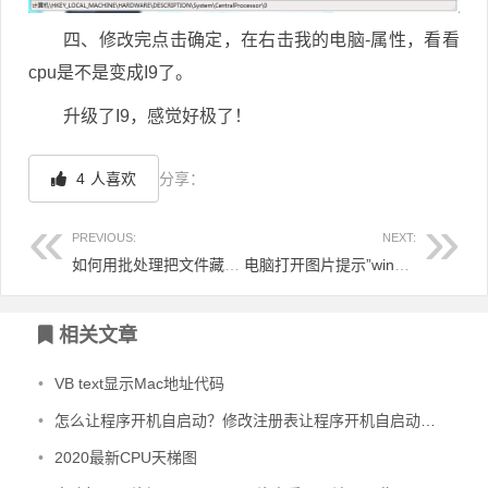
四、修改完点击确定，在右击我的电脑-属性，看看
cpu是不是变成I9了。
升级了I9，感觉好极了！
4
人喜欢
分享：
PREVIOUS:
NEXT:
如何用批处理把文件藏到照片里
电脑打开图片提示”windows照片查看器无法显示此图片,因为计算机上的可用内存不足.”
文章导航
相关文章
•
VB text显示Mac地址代码
•
怎么让程序开机自启动？修改注册表让程序开机自启动的方法
•
2020最新CPU天梯图