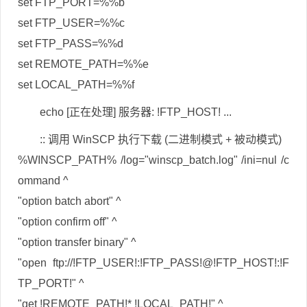
set FTP_PORT=%%b
set FTP_USER=%%c
set FTP_PASS=%%d
set REMOTE_PATH=%%e
set LOCAL_PATH=%%f
echo [正在处理] 服务器: !FTP_HOST! ...
:: 调用 WinSCP 执行下载 (二进制模式 + 被动模式)
%WINSCP_PATH% /log="winscp_batch.log" /ini=nul /c
ommand ^
"option batch abort" ^
"option confirm off" ^
"option transfer binary" ^
"open ftp://!FTP_USER!:!FTP_PASS!@!FTP_HOST!:!F
TP_PORT!" ^
"get !REMOTE_PATH!* !LOCAL_PATH!" ^