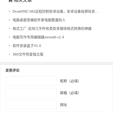
相关文章
•
DroidVNC-NG远程控制安卓设备，安卓设备投屏给安卓设备软件
•
电脑桌面苍蝇软件拿电脑整蛊别人
•
格式工厂-支持几乎所有类型多媒体格式转换的神器
•
电脑写作专用编辑器zenedit-v1.4
•
软件安装盒子V1.0
•
360文件恢复独立版
发表评论
昵称（必填）
邮箱（必填）
网址